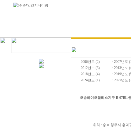
회사소개
사업분야
CEO 인사말
기계설비
회사소개
소방설비
조직도
시설물유지관
ㆍ
2006년도 (2)
ㆍ
2007년도 (
오시는길
신재생에너지
ㆍ
2012년도 (3)
ㆍ
2013년도 (
ㆍ
2018년도 (4)
ㆍ
2019년도 (
ㆍ
2024년도 (1)
ㆍ
2025년도 (
오송바이오폴리스지구 B-07BL 
위치 : 충북 청주시 흥덕