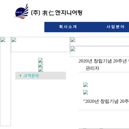
회사소개
사업분야
CEO 인사말
기계설비
회사소개
소방설비
조직도
시설물유지관
2020년 창립기념 20주년
오시는길
신재생에너지
관리자
"2020년 창립기념 20