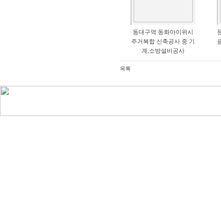
동대구역 동화아이위시
주거복합 신축공사 중 기
계,소방설비공사
목록